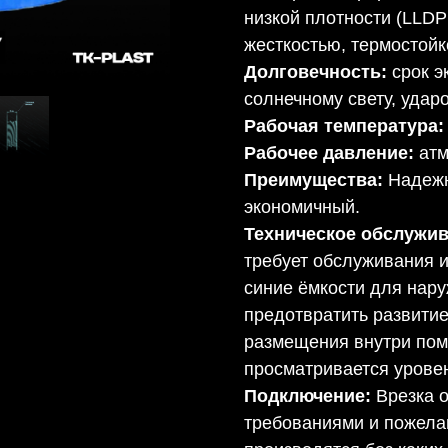
низкой плотности (LLD
жесткостью, термостойк
Долговечность:
срок э
солнечному свету, удар
Рабочая температура:
Рабочее давление:
ат
Преимущества:
Надежн
экономичный.
Техническое обслужив
требует обслуживания 
синие ёмкости для нару
предотвратить развитие
размещения внутри поме
просматривается урове
Подключение:
Врезка 
требованиями и пожела