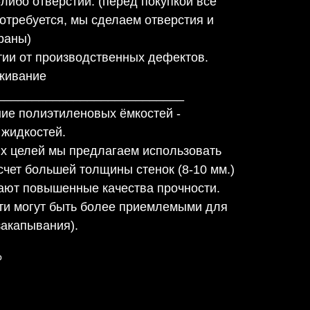
-либо отверстий. (перед покупкой все
потребуется, мы сделаем отверстия и
раны)
тии от производственных дефектов.
живание
___________________________
ие полиэтиленовых ёмкостей -
 жидкостей.
х целей мы предлагаем использовать
счет большей толщины стенок (8-10 мм.)
тают повышенные качества прочности.
ти могут быть более приемлемыми для
закапывания).
р