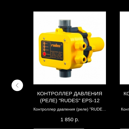
НАСОС
КОНТРОЛЛЕР ДАВЛЕНИЯ
К
B 60
(РЕЛЕ) "RUDES" EPS-12
Контроллер давления (реле) "RUDES"
Кон
EPS-12 для насоса RUDES
1 850
р.