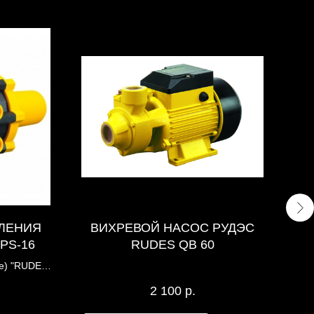
ЛЕНИЯ
ВИХРЕВОЙ НАСОС РУДЭС
C
EPS-16
RUDES QB 60
е) "RUDES"
RUDES
2 100
р.