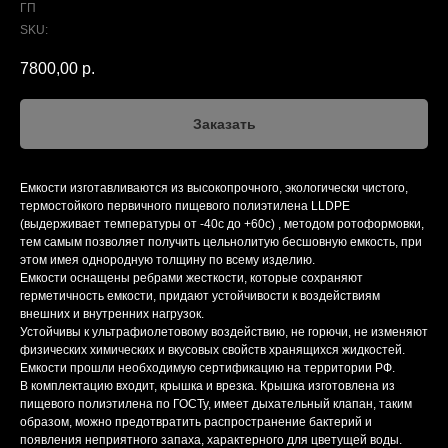
ГП
SKU:
7800,00
р.
Заказать
Емкости изготавливаются из высокопрочного, экологически чистого,
термостойкого первичного пищевого полиэтилена LLDPE
(выдерживает температуры от -40с до +60с) , методом ротоформовки,
тем самым позволяет получить цельнолитую бесшовную емкость, при
этом имея однородную толщину по всему изделию.
Емкости оснащены ребрами жесткости, которые сохраняют
герметичность емкости, придают устойчивости к воздействиям
внешних и внутренних нагрузок.
Устойчивы к ультрафиолетовому воздействию, не горючи, не изменяют
физических химических и вкусовых свойств хранящихся жидкостей.
Емкости прошли необходимую сертификацию на территории РФ.
В комплектацию входит, крышка и врезка. Крышка изготовлена из
пищевого полиэтилена по ГОСТу, имеет дыхательный клапан, таким
образом, можно предотвратить распространение бактерий и
появления неприятного запаха, характерного для цветущей воды.